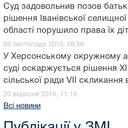
Суд задовольнив позов батькі
рішення Іванівської селищної
області порушило права їх діт
08 листопада 2018, 08:56
У Херсонському окружному а
суді оскаржується рішення ХІІ
сільської ради VІІ скликання 
20 вересня 2018, 11:18
Всі новини
Публікації у ЗМІ