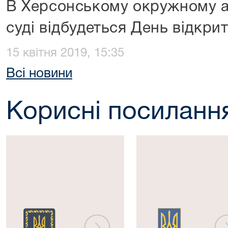
В Херсонському окружному а
суді відбудеться День відкри
15 квітня 2019, 15:35
Всі новини
Корисні посиланн
Президент
Верховна
України
Рада
України