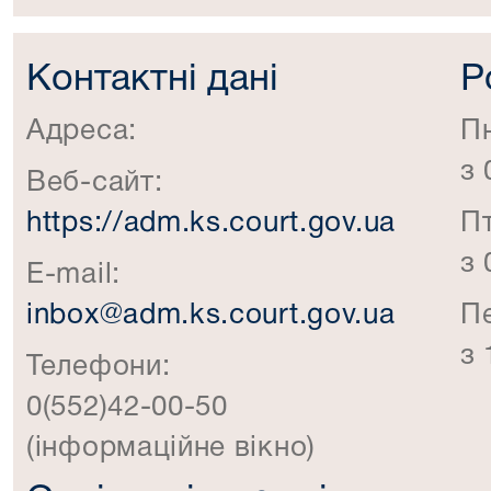
Контактні дані
Р
Адреса:
П
з 
Веб-сайт:
https://adm.ks.court.gov.ua
П
з 
E-mail:
inbox@adm.ks.court.gov.ua
П
з 
Телефони:
0(552)42-00-50
(інформаційне вікно)