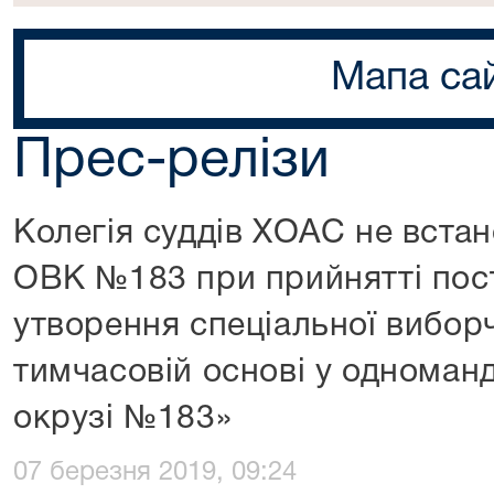
Мапа са
Прес-релізи
Колегія суддів ХОАС не вста
ОВК №183 при прийнятті пос
утворення спеціальної виборч
тимчасовій основі у однома
окрузі №183»
07 березня 2019, 09:24