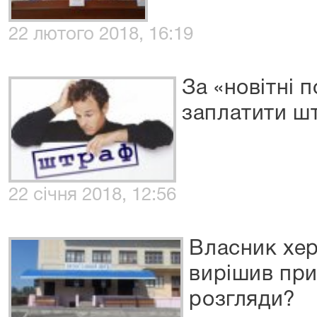
22 лютого 2018, 16:19
За «новітні 
заплатити ш
22 січня 2018, 12:56
Власник хер
вирішив при
розгляди?