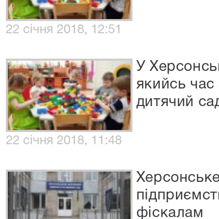
22 січня 2018, 12:51
У Херсонсь
якийсь час
дитячий са
22 січня 2018, 11:48
Херсонське
підприємст
фіскалам