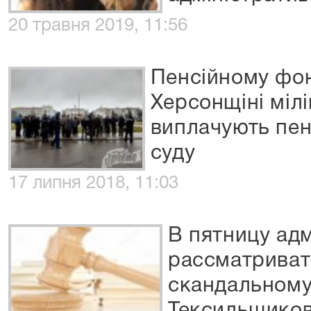
20 травня 2019, 11:56
Пенсійному фонд
Херсонщіні міл
виплачують пенс
суду
17 липня 2018, 11:03
В пятницу ад
рассматриват
скандальному