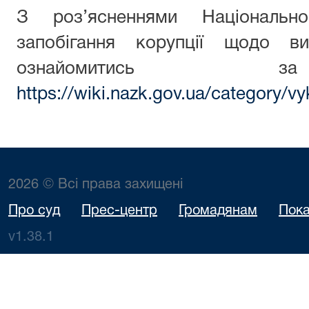
З роз’ясненнями Національн
запобігання корупції щодо ви
ознайомитись з
https://wiki.nazk.gov.ua/category/vy
2026 © Всі права захищені
Про суд
Прес-центр
Громадянам
Пока
v1.38.1