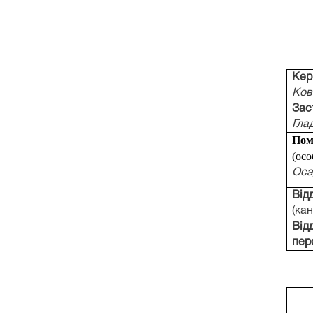
Кер
Ков
Зас
Гла
Пом
(о
со
Оса
Від
(ка
В
ід
пер