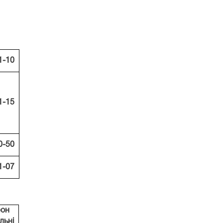
1-10
1-15
0-50
1-07
он
льні