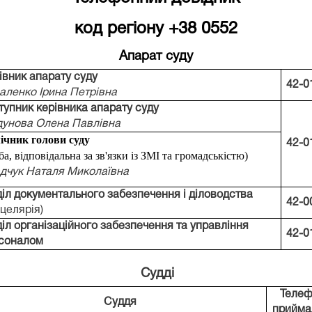
код регіону +38 0552
Апарат суду
івник апарату суду
42-0
аленко Ірина Петрівна
тупник керівника апарату суду
дунова Олена Павлівна
ічник голови суду
42-0
ба, відповідальна за зв'язки із ЗМІ та громадськістю
)
дчук Наталя Миколаївна
діл документального забезпечення і діловодства
42-0
нцелярія)
діл організаційного забезпечення та управління
42-0
соналом
Судді
Телеф
Суддя
прийма