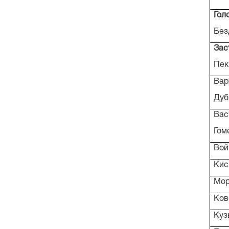
Гол
Без
Зас
Пек
Вар
Дуб
Вас
Гом
Вой
Кис
Мор
Ков
Куз