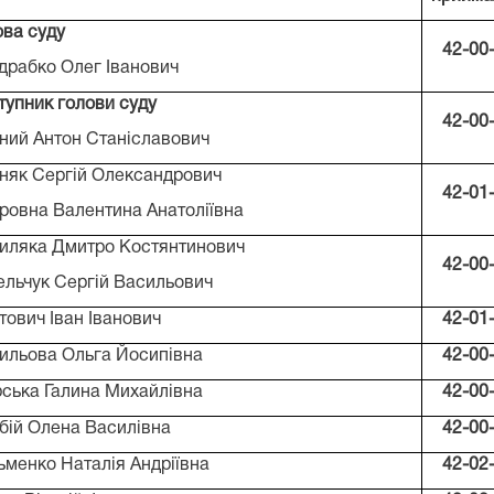
ова суду
42-00
драбко Олег Іванович
тупник голови суду
42-00
ний Антон Станіславович
няк Сергій Олександрович
42-01
ровна Валентина Анатоліївна
иляка Дмитро Костянтинович
42-00
ельчук Сергій Васильович
тович Іван Іванович
42-01
ильова Ольга Йосипівна
42-00
ська Галина Михайлівна
42-00
бій Олена Василівна
42-00
ьменко Наталія Андріївна
42-02