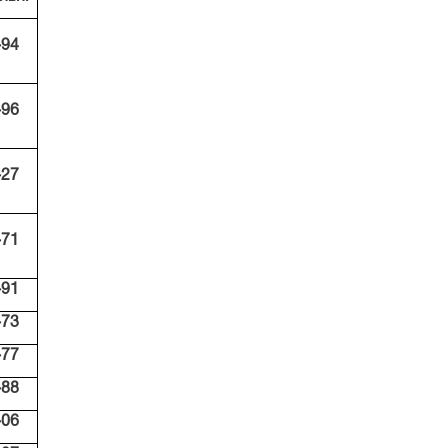
-94
-96
-27
-71
-91
-73
-77
-88
-06