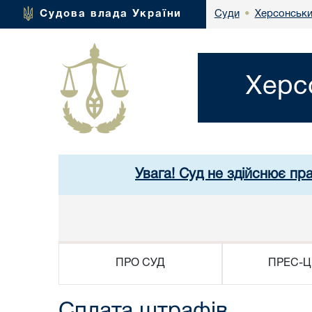
Херсонськи
Судова влада України
Суди
•
Херс
Увага! Суд не здійснює пр
ПРО СУД
ПРЕС-Ц
Сплата штрафів