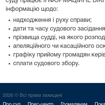
суду працює ІНФОРМАЦІЙНЕ ВІКН
інформацію щодо:
надходження і руху справи;
дати та часу судового засідання
прізвища судді, на якого розпод
апеляційного чи касаційного ос
графіку прийому громадян кері
сплати судового збору.
2026 © Всі права захищені
Про суд
Прес-центр
Громадянам
Пока