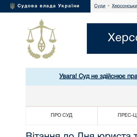
Херсонськи
Судова влада України
Суди
•
Херс
Увага! Суд не здійснює пр
ПРО СУД
ПРЕС-Ц
Вітання до Дня юриста 