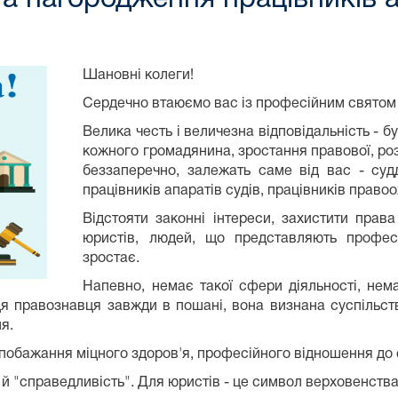
Шановні колеги!
Сердечно втаюємо вас із професійним святом
Велика честь і величезна відповідальність - 
кожного громадянина, зростання правової, ро
беззаперечно, залежать саме від вас - судді
працівників апаратів судів, працівників право
Відстояти законні інтереси, захистити права
юристів, людей, що представляють професі
зростає.
Напевно, немає такої сфери діяльності, нема
аця правознавця завжди в пошані, вона визнана суспільст
я.
побажання міцного здоров'я, професійного відношення до 
е й "справедливість". Для юристів - це символ верховенства