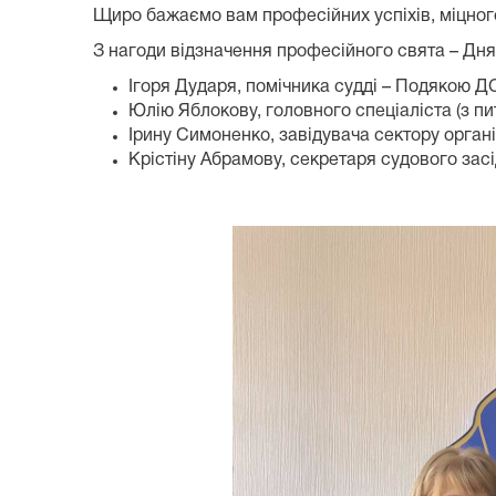
Щиро бажаємо вам професійних успіхів, міцного
З нагоди відзначення професійного свята – Дня
Ігоря Дударя, помічника судді – Подякою Д
Юлію Яблокову, головного спеціаліста (з п
Ірину Симоненко, завідувача сектору органі
Крістіну Абрамову, секретаря судового зас