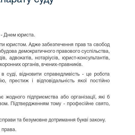
 - Днем юриста.
бути юристом. Адже забезпечення прав та свобод
збудова демократичного правового суспільства,
в, адвокатів, нотаріусів, юрист-консультантів,
охоронних органів, вчених-правників.
 в суді, відновити справедливість - це робота
ю, престиж і відповідальність якої постійно
є жодного підприємства або організації, які б
вом. Підтвердженням тому - професійне свято,
справи та безумовне дотримання букві закону.
 права.