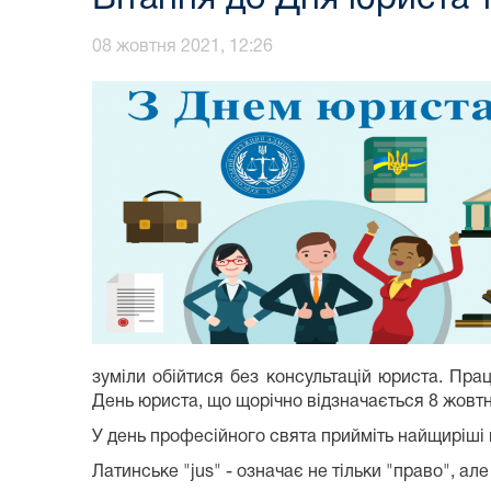
08 жовтня 2021, 12:26
зуміли обійтися без консультацій юриста. Пр
День юриста, що щорічно відзначається 8 жовтн
У день професійного свята прийміть найщиріші 
Латинське "jus" - означає не тільки "право", ал