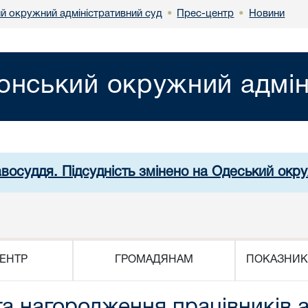
й окружний адміністративний суд
Прес-центр
Новини
•
•
онський окружний адмін
авосуддя. Підсудність змінено на Одеський окр
ЕНТР
ГРОМАДЯНАМ
ПОКАЗНИК
та нагородження працівників 