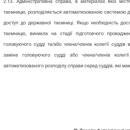
2.13. Адміністративна справа, в матеріалах якої міс
таємницю, розподіляється автоматизованою системою до
доступ до державної таємниці. Якщо необхідність дос
таємницю, виникла на стадії підготовчого провадж
головуючого судді та/або члена/членів колегії суддів 
заміна головуючого судді або члена/членів колегі
автоматизованого розподілу справи серед суддів, які ма