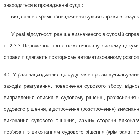
знаходиться в провадженні судді;
виділені в окремі провадження судові справи в результ
У разі відсутності раніше визначеного в судовій справ
п. 2.3.3 Положення про автоматизовану систему докумен
справи підлягають повторному автоматизованому розпод
4.5. У разі надходження до суду заяв про зміну/скасуван
заходів реагування, повернення судового збору, відн
виправлення описки в судовому рішенні, роз’яснення 
судового рішення, відстрочення (розстрочення) виконанн
виконання судового рішення, заміну сторони викона
пов’язані з виконанням судового рішення (крім заяв, пер