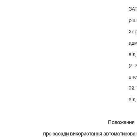
ЗА
ріш
Хер
адм
від
(
зі
вн
29.
від
Положення
про засади використання автоматизован