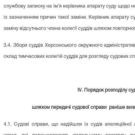
службову записку на ім’я керівника апарату суду щодо не
із зазначенням причин такої заміни. Керівник апарату
заміну відсутнього члена колегії суддів шляхом повторн
3.4. Збори суддів Херсонського окружного адміністрат
склад тимчасових колегій суддів для розгляду судових сп
І
V
. Порядок розподілу су
шляхом передачі судової справи раніше визн
4.1. Судові справи, що надійшли із судів апеляційної 