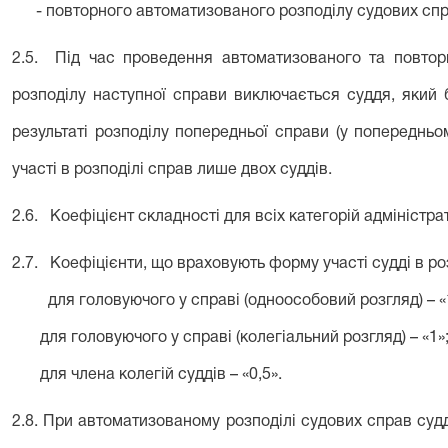
- повторного автоматизованого розподілу судових спр
2.5. Під час проведення автоматизованого та повтор
розподілу наступної справи виключається суддя, який
результаті розподілу попередньої справи (у попередньо
участі в розподілі справ лише двох суддів.
2.6. Коефіцієнт складності для всіх категорій адміністра
2.7. Коефіцієнти, що враховують форму участі судді в ро
для головуючого у справі (одноособовий розгляд) – «
для головуючого у справі (колегіальний розгляд) – «1»
для члена колегій суддів – «0,5».
2.8. При автоматизованому розподілі судових справ судд