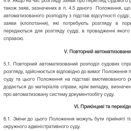
4.9. Якщо на час розгляду заяви про перегляд судового
також заяв, зазначених в п. 4.5 даного
Положення, що 
автоматизованого розподілу з підстав відсутності судді,
заяви (клопотання), які потребують розгляду в по
передаються для розгляду судді, в провадженні якого
справою.
V
. Повторний автоматизовани
5.1. Повторний автоматизований розподіл судових спра
розгляду, здійснюється відповідно до вимог Положення 
суду та цього Положення на підставі вмотивованого р
додається до матеріалів справи, крім випадку, визначе
про автоматизовану систему документообігу суду.
V
І. Прикінцеві та перехід
6.1. Зміни до цього Положення можуть бути прийняті т
окружного адміністративного суду.