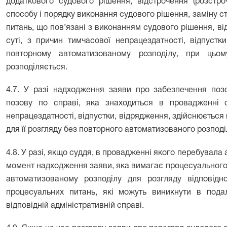
додаткового судового рішення, відстрочення (розстро
способу і порядку виконання судового рішення, заміну 
питань, що пов’язані з виконанням судового рішення, ві
суті, з причин тимчасової непрацездатності, відпустк
повторному автоматизованому розподілу
,
при цьому
розподіляється.
4.7. У разі надходження заяви про забезпечення позо
позову по справі, яка знаходиться в провадженні с
непрацездатності, відпустки, відрядження, здійснюєтьс
для її розгляду без повторного автоматизованого розпод
4.8. У разі, якщо суддя, в провадженні якого перебувала 
момент надходження заяви, яка вимагає процесуального 
автоматизованому розподілу для розгляду відповідн
процесуальних питань, які можуть виникнути в под
відповідній адміністративній справі.