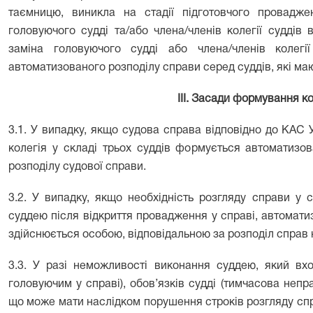
таємницю, виникла на стадії підготовчого провадж
головуючого судді та/або члена/членів колегії суддів 
заміна головуючого судді або члена/членів колегі
автоматизованого розподілу справи серед суддів, які ма
ІІІ. Засади формування ко
3.1. У випадку, якщо судова справа відповідно до КАС 
колегія у складі трьох суддів формується автоматизо
розподілу судової справи.
3.2. У випадку, якщо необхідність розгляду справи у 
суддею після відкриття провадження у справі, автомати
здійснюється особою, відповідальною за розподіл справ на
3.3. У разі неможливості виконання суддею, який вхо
головуючим у справі), обов’язків судді (тимчасова непра
що може мати наслідком порушення строків розгляду сп