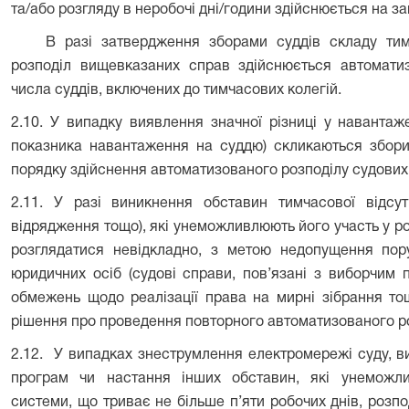
та/або розгляду в неробочі дні/години здійснюється на за
В разі затвердження зборами суддів складу тим
розподіл вищевказаних справ здійснюється автомати
числа суддів, включених до тимчасових колегій.
2.10. У випадку виявлення значної різниці у навантаж
показника навантаження на суддю) скликаються збори
порядку здійснення автоматизованого розподілу судових
2.11.
У разі виникнення обставин тимчасової відсутн
відрядження тощо), які унеможливлюють його участь у р
розглядатися невідкладно, з метою недопущення пор
юридичних осіб (судові справи, пов’язані з виборчим
обмежень щодо реалізації права на мирні зібрання то
рішення про проведення повторного автоматизованого ро
2.12.
У випадках знеструмлення електромережі суду, в
програм чи настання інших обставин, які унеможли
системи, що триває не більше п’яти робочих днів, розп