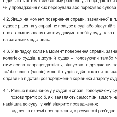
підлягають автоматизованому розподілу, а передаються су
чи у провадженні яких перебувала або перебуває судова
4.2. Якщо на момент повернення справи, зазначеної в п
судове рішення у справі не працює в суді або відсутній з
про автоматизовану систему документообігу суду, така 
на загальних підставах.
4.3. У випадку, коли на момент повернення справи, зазна
колегією суддів, відсутній суддя – головуючий та/або 
(тимчасова непрацездатність, відпустка, відрядження т
та/або члена (членів) колегії суддів здійснюється шля
справи на підставі розпорядження керівника апарату суд
4.4. Раніше визначеному у судовій справі головуючому суд
позови третіх осіб, які заявляють самостійні вимоги на
надійшла до суду і у якій відкрито провадження;
виділені в окремі провадження, в результаті роз’єднан