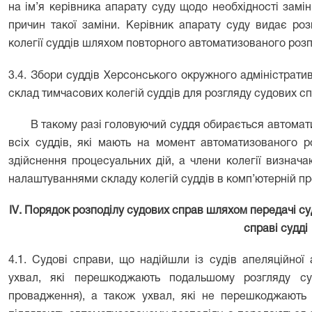
на ім’я керівника апарату суду щодо необхідності замін
причин такої заміни. Керівник апарату суду видає ро
колегії суддів шляхом повторного автоматизованого розп
3.4. Збори суддів Херсонського окружного адміністрат
склад тимчасових колегій суддів для розгляду судових сп
В такому разі головуючий суддя обирається автома
всіх суддів, які мають на момент автоматизованого 
здійснення процесуальних дій, а члени колегії визнач
налаштуваннями складу колегій суддів в комп’ютерній п
І
V
. Порядок розподілу судових справ шляхом передачі су
справі судді
4.1. Судові справи, що надійшли із судів апеляційної 
ухвал, які перешкоджають подальшому розгляду су
провадження), а також ухвал, які не перешкоджають