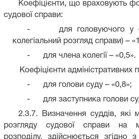
Коефіцієнти, що враховують фор
судової справи:
-
для головуючого у 
колегіальний розгляд справи) – «1
-
для члена колегії – «0,5».
Коефіцієнти адміністративних 
-
для голови суду – «0,8»;
-
для заступника голови суд
2.3.7. Визначення суддів, як
розгляду судової справи на м
розподілу, здійснюється згідно з