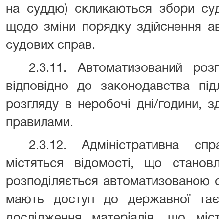
на суддю) скликаються збори суд
щодо зміни порядку здійснення а
судових справ.
2.3.11. А
втоматизований роз
відповідно до законодавства під
розгляду в неробочі дні/години, 
правилами.
2.3.12. Адміністративна сп
містяться відомості, що станов
розподіляється автоматизованою с
мають доступ до державної таєм
дослідження матеріалів, що міс