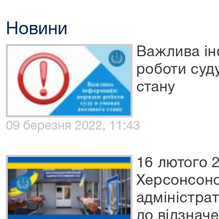
Новини
Важлива ін
роботи суд
стану
09 березня 2022, 11:43
16 лютого 
Херсонсон
адміністра
до відзнач